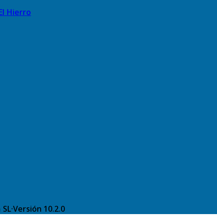
El Hierro
 SL
·
Versión
10.2.0