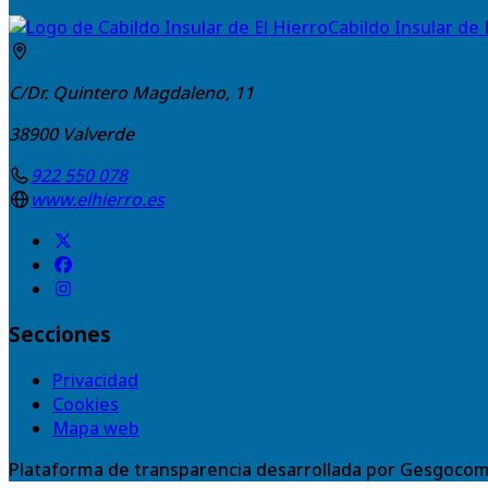
Cabildo Insular de 
C/Dr. Quintero Magdaleno, 11
38900
Valverde
922 550 078
www.elhierro.es
Secciones
Privacidad
Cookies
Mapa web
Plataforma de transparencia desarrollada por Gesgocom