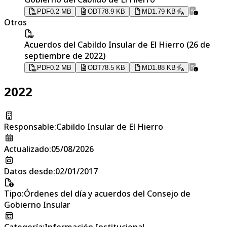
PDF
0.2 MB
ODT
78.9 KB
MD
1.79 KB
Otros
Acuerdos del Cabildo Insular de El Hierro (26 de
septiembre de 2022)
PDF
0.2 MB
ODT
78.5 KB
MD
1.88 KB
2022
Responsable
:
Cabildo Insular de El Hierro
Actualizado
:
05/08/2026
Datos desde
:
02/01/2017
Tipo
:
Órdenes del día y acuerdos del Consejo de
Gobierno Insular
Categoría
:
Información Institucional