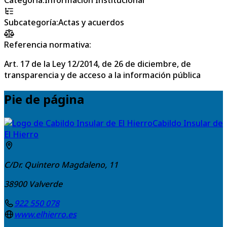
Subcategoría
:
Actas y acuerdos
Referencia normativa:
Art. 17 de la Ley 12/2014, de 26 de diciembre, de
transparencia y de acceso a la información pública
Pie de página
Cabildo Insular de
El Hierro
C/Dr. Quintero Magdaleno, 11
38900
Valverde
922 550 078
www.elhierro.es