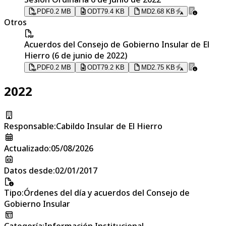
PDF
0.2 MB
ODT
79.4 KB
MD
2.68 KB
Otros
Acuerdos del Consejo de Gobierno Insular de El
Hierro (6 de junio de 2022)
PDF
0.2 MB
ODT
79.2 KB
MD
2.75 KB
2022
Responsable
:
Cabildo Insular de El Hierro
Actualizado
:
05/08/2026
Datos desde
:
02/01/2017
Tipo
:
Órdenes del día y acuerdos del Consejo de
Gobierno Insular
Categoría
:
Información Institucional