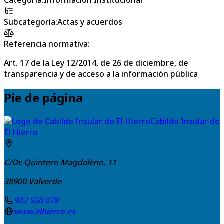
Subcategoría
:
Actas y acuerdos
Referencia normativa:
Art. 17 de la Ley 12/2014, de 26 de diciembre, de
transparencia y de acceso a la información pública
Pie de página
Cabildo Insular de
El Hierro
C/Dr. Quintero Magdaleno, 11
38900
Valverde
922 550 078
www.elhierro.es