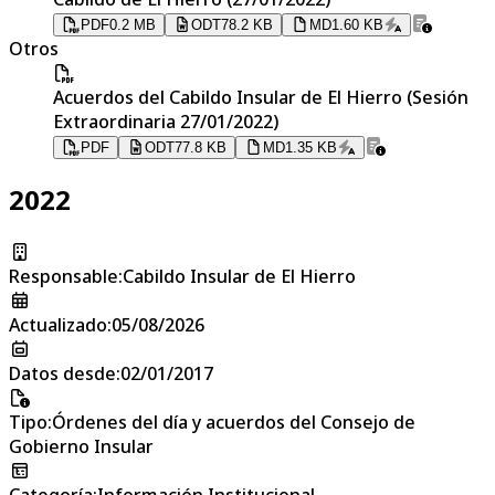
PDF
0.2 MB
ODT
78.2 KB
MD
1.60 KB
Otros
Acuerdos del Cabildo Insular de El Hierro (Sesión
Extraordinaria 27/01/2022)
PDF
ODT
77.8 KB
MD
1.35 KB
2022
Responsable
:
Cabildo Insular de El Hierro
Actualizado
:
05/08/2026
Datos desde
:
02/01/2017
Tipo
:
Órdenes del día y acuerdos del Consejo de
Gobierno Insular
Categoría
:
Información Institucional