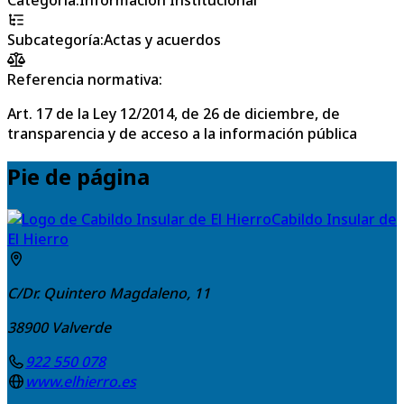
Subcategoría
:
Actas y acuerdos
Referencia normativa:
Art. 17 de la Ley 12/2014, de 26 de diciembre, de
transparencia y de acceso a la información pública
Pie de página
Cabildo Insular de
El Hierro
C/Dr. Quintero Magdaleno, 11
38900
Valverde
922 550 078
www.elhierro.es