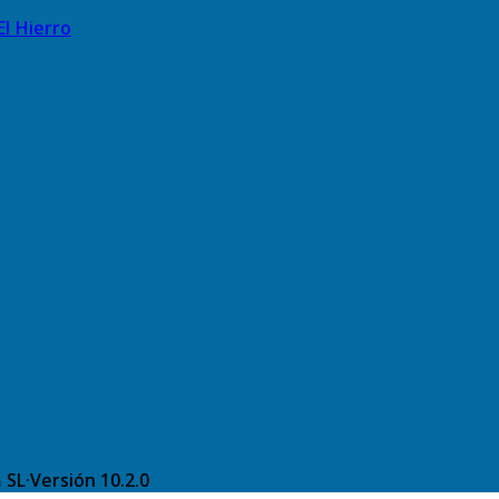
El Hierro
 SL
·
Versión
10.2.0