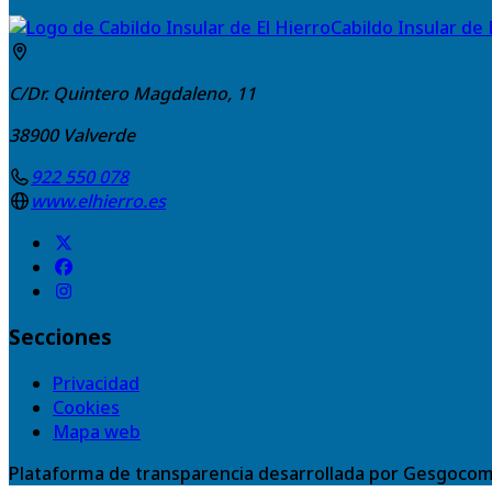
Cabildo Insular de 
C/Dr. Quintero Magdaleno, 11
38900
Valverde
922 550 078
www.elhierro.es
Secciones
Privacidad
Cookies
Mapa web
Plataforma de transparencia desarrollada por Gesgocom