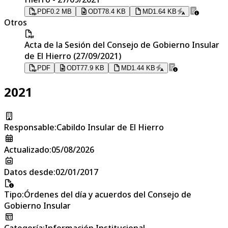
PDF
0.2 MB
ODT
78.4 KB
MD
1.64 KB
Otros
Acta de la Sesión del Consejo de Gobierno Insular
de El Hierro (27/09/2021)
PDF
ODT
77.9 KB
MD
1.44 KB
2021
Responsable
:
Cabildo Insular de El Hierro
Actualizado
:
05/08/2026
Datos desde
:
02/01/2017
Tipo
:
Órdenes del día y acuerdos del Consejo de
Gobierno Insular
Categoría
:
Información Institucional