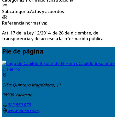
Subcategoría
:
Actas y acuerdos
Referencia normativa:
Art. 17 de la Ley 12/2014, de 26 de diciembre, de
transparencia y de acceso a la información pública
Pie de página
Cabildo Insular de
El Hierro
C/Dr. Quintero Magdaleno, 11
38900
Valverde
922 550 078
www.elhierro.es