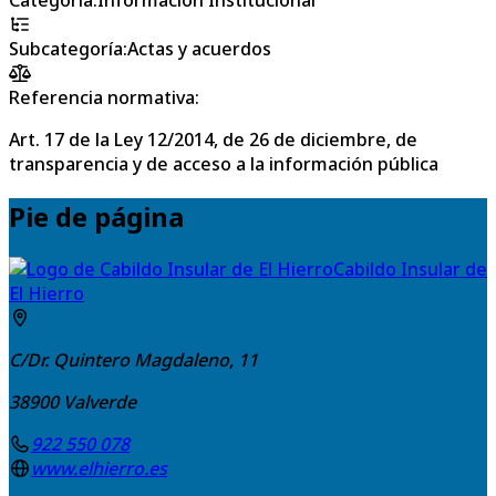
Subcategoría
:
Actas y acuerdos
Referencia normativa:
Art. 17 de la Ley 12/2014, de 26 de diciembre, de
transparencia y de acceso a la información pública
Pie de página
Cabildo Insular de
El Hierro
C/Dr. Quintero Magdaleno, 11
38900
Valverde
922 550 078
www.elhierro.es