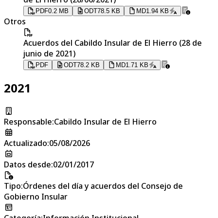
PDF
0.2 MB
ODT
78.5 KB
MD
1.94 KB
Otros
Acuerdos del Cabildo Insular de El Hierro (28 de
junio de 2021)
PDF
ODT
78.2 KB
MD
1.71 KB
2021
Responsable
:
Cabildo Insular de El Hierro
Actualizado
:
05/08/2026
Datos desde
:
02/01/2017
Tipo
:
Órdenes del día y acuerdos del Consejo de
Gobierno Insular
Categoría
:
Información Institucional