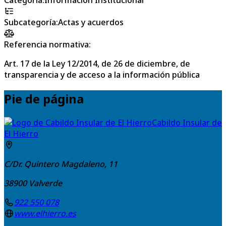
Subcategoría
:
Actas y acuerdos
Referencia normativa:
Art. 17 de la Ley 12/2014, de 26 de diciembre, de
transparencia y de acceso a la información pública
Pie de página
Cabildo Insular de
El Hierro
C/Dr. Quintero Magdaleno, 11
38900
Valverde
922 550 078
www.elhierro.es