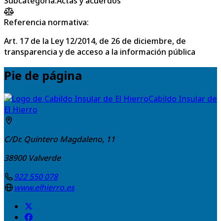
Subcategoría
:
Actas y acuerdos
Referencia normativa:
Art. 17 de la Ley 12/2014, de 26 de diciembre, de
transparencia y de acceso a la información pública
Pie de página
Cabildo Insular de
El Hierro
C/Dr. Quintero Magdaleno, 11
38900
Valverde
922 550 078
www.elhierro.es