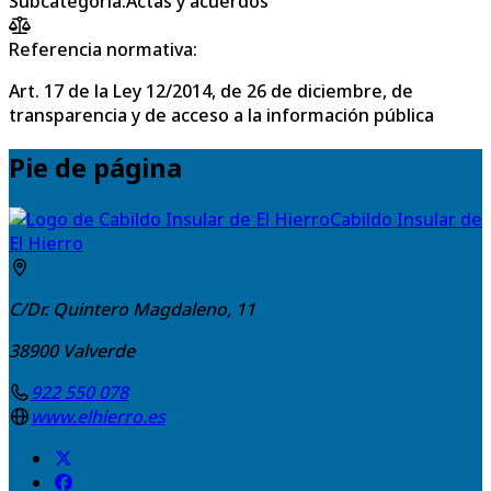
Subcategoría
:
Actas y acuerdos
Referencia normativa:
Art. 17 de la Ley 12/2014, de 26 de diciembre, de
transparencia y de acceso a la información pública
Pie de página
Cabildo Insular de
El Hierro
C/Dr. Quintero Magdaleno, 11
38900
Valverde
922 550 078
www.elhierro.es