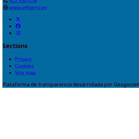
922 550 078
www.elhierro.es
Sections
Privacy
Cookies
Site map
Plataforma de transparencia desarrollada por Gesgocom