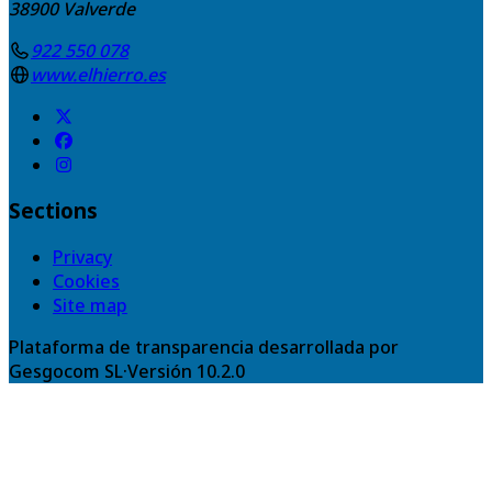
38900
Valverde
922 550 078
www.elhierro.es
Sections
Privacy
Cookies
Site map
Plataforma de transparencia desarrollada por
Gesgocom SL
·
Versión
10.2.0