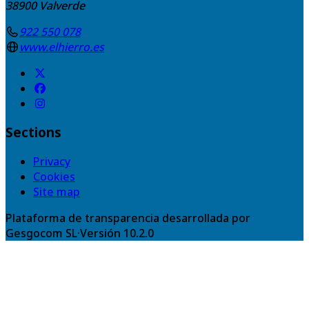
38900
Valverde
922 550 078
www.elhierro.es
Sections
Privacy
Cookies
Site map
Plataforma de transparencia desarrollada por
Gesgocom SL
·
Versión
10.2.0