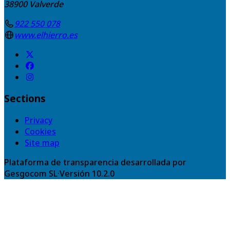
38900
Valverde
922 550 078
www.elhierro.es
Sections
Privacy
Cookies
Site map
Plataforma de transparencia desarrollada por
Gesgocom SL
·
Versión
10.2.0