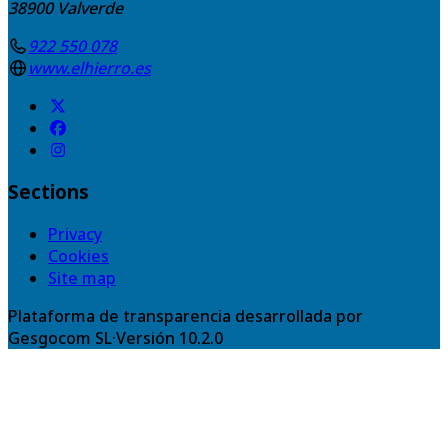
38900
Valverde
922 550 078
www.elhierro.es
Sections
Privacy
Cookies
Site map
Plataforma de transparencia desarrollada por
Gesgocom SL
·
Versión
10.2.0