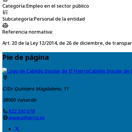
Categoría
:
Empleo en el sector público
Subcategoría
:
Personal de la entidad
Referencia normativa:
Art. 20 de la Ley 12/2014, de 26 de diciembre, de transpa
Pie de página
Cabildo Insular de 
C/Dr. Quintero Magdaleno, 11
38900
Valverde
922 550 078
www.elhierro.es