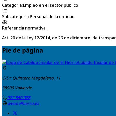
Categoría
:
Empleo en el sector público
Subcategoría
:
Personal de la entidad
Referencia normativa:
Art. 20 de la Ley 12/2014, de 26 de diciembre, de transpa
Pie de página
Cabildo Insular de 
C/Dr. Quintero Magdaleno, 11
38900
Valverde
922 550 078
www.elhierro.es