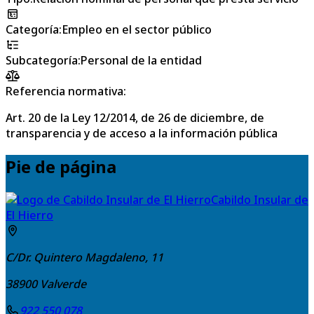
Categoría
:
Empleo en el sector público
Subcategoría
:
Personal de la entidad
Referencia normativa:
Art. 20 de la Ley 12/2014, de 26 de diciembre, de
transparencia y de acceso a la información pública
Pie de página
Cabildo Insular de
El Hierro
C/Dr. Quintero Magdaleno, 11
38900
Valverde
922 550 078