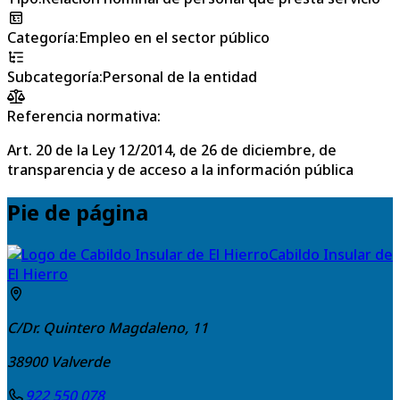
Categoría
:
Empleo en el sector público
Subcategoría
:
Personal de la entidad
Referencia normativa:
Art. 20 de la Ley 12/2014, de 26 de diciembre, de
transparencia y de acceso a la información pública
Pie de página
Cabildo Insular de
El Hierro
C/Dr. Quintero Magdaleno, 11
38900
Valverde
922 550 078