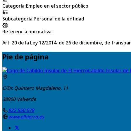
Categoría
:
Empleo en el sector público
Subcategoría
:
Personal de la entidad
Referencia normativa:
Art. 20 de la Ley 12/2014, de 26 de diciembre, de transpa
Pie de página
Cabildo Insular de 
C/Dr. Quintero Magdaleno, 11
38900
Valverde
922 550 078
www.elhierro.es