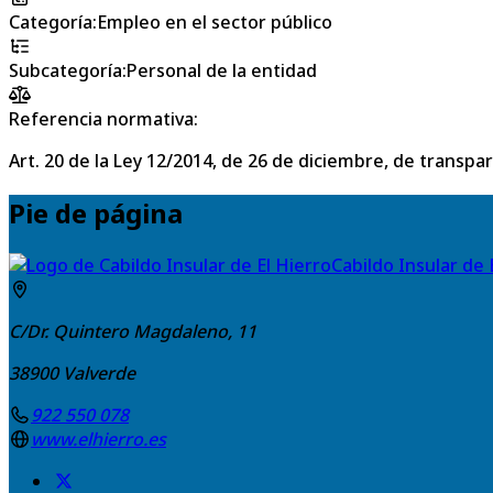
Categoría
:
Empleo en el sector público
Subcategoría
:
Personal de la entidad
Referencia normativa:
Art. 20 de la Ley 12/2014, de 26 de diciembre, de transpa
Pie de página
Cabildo Insular de 
C/Dr. Quintero Magdaleno, 11
38900
Valverde
922 550 078
www.elhierro.es