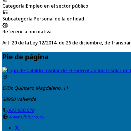
Categoría
:
Empleo en el sector público
Subcategoría
:
Personal de la entidad
Referencia normativa:
Art. 20 de la Ley 12/2014, de 26 de diciembre, de transpa
Pie de página
Cabildo Insular de 
C/Dr. Quintero Magdaleno, 11
38900
Valverde
922 550 078
www.elhierro.es