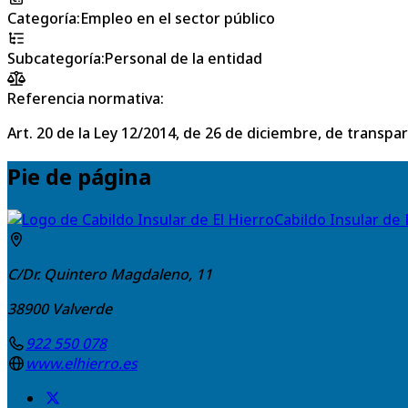
Categoría
:
Empleo en el sector público
Subcategoría
:
Personal de la entidad
Referencia normativa:
Art. 20 de la Ley 12/2014, de 26 de diciembre, de transpa
Pie de página
Cabildo Insular de 
C/Dr. Quintero Magdaleno, 11
38900
Valverde
922 550 078
www.elhierro.es