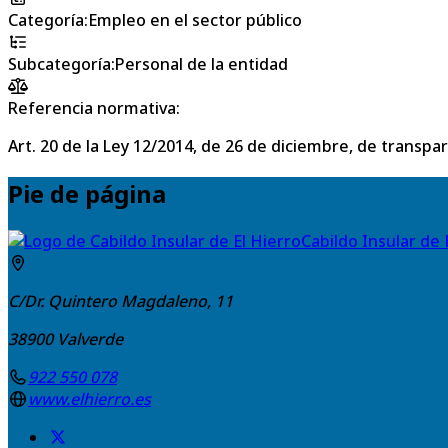
Categoría
:
Empleo en el sector público
Subcategoría
:
Personal de la entidad
Referencia normativa:
Art. 20 de la Ley 12/2014, de 26 de diciembre, de transpa
Pie de página
Cabildo Insular de 
C/Dr. Quintero Magdaleno, 11
38900
Valverde
922 550 078
www.elhierro.es