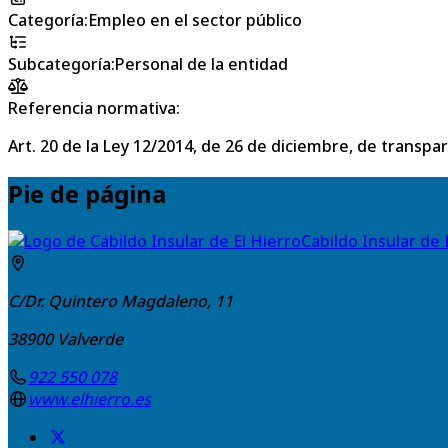
Categoría
:
Empleo en el sector público
Subcategoría
:
Personal de la entidad
Referencia normativa:
Art. 20 de la Ley 12/2014, de 26 de diciembre, de transpa
Pie de página
Cabildo Insular de 
C/Dr. Quintero Magdaleno, 11
38900
Valverde
922 550 078
www.elhierro.es