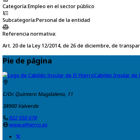
Categoría
:
Empleo en el sector público
Subcategoría
:
Personal de la entidad
Referencia normativa:
Art. 20 de la Ley 12/2014, de 26 de diciembre, de transpa
Pie de página
Cabildo Insular de 
C/Dr. Quintero Magdaleno, 11
38900
Valverde
922 550 078
www.elhierro.es