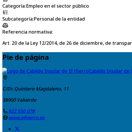
Categoría
:
Empleo en el sector público
Subcategoría
:
Personal de la entidad
Referencia normativa:
Art. 20 de la Ley 12/2014, de 26 de diciembre, de transpa
Pie de página
Cabildo Insular de 
C/Dr. Quintero Magdaleno, 11
38900
Valverde
922 550 078
www.elhierro.es