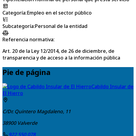
Categoría
:
Empleo en el sector público
Subcategoría
:
Personal de la entidad
Referencia normativa:
Art. 20 de la Ley 12/2014, de 26 de diciembre, de
transparencia y de acceso a la información pública
Pie de página
Cabildo Insular de
El Hierro
C/Dr. Quintero Magdaleno, 11
38900
Valverde
922 550 078