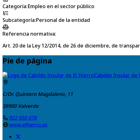
Categoría
:
Empleo en el sector público
Subcategoría
:
Personal de la entidad
Referencia normativa:
Art. 20 de la Ley 12/2014, de 26 de diciembre, de transpa
Pie de página
Cabildo Insular de 
C/Dr. Quintero Magdaleno, 11
38900
Valverde
922 550 078
www.elhierro.es