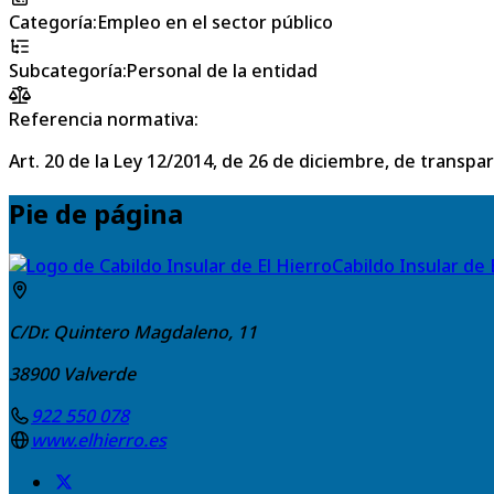
Categoría
:
Empleo en el sector público
Subcategoría
:
Personal de la entidad
Referencia normativa:
Art. 20 de la Ley 12/2014, de 26 de diciembre, de transpa
Pie de página
Cabildo Insular de 
C/Dr. Quintero Magdaleno, 11
38900
Valverde
922 550 078
www.elhierro.es