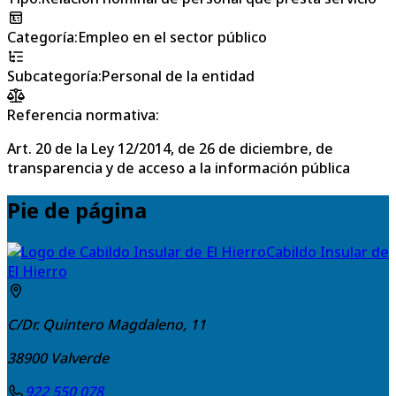
Categoría
:
Empleo en el sector público
Subcategoría
:
Personal de la entidad
Referencia normativa:
Art. 20 de la Ley 12/2014, de 26 de diciembre, de
transparencia y de acceso a la información pública
Pie de página
Cabildo Insular de
El Hierro
C/Dr. Quintero Magdaleno, 11
38900
Valverde
922 550 078