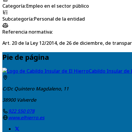
Categoría
:
Empleo en el sector público
Subcategoría
:
Personal de la entidad
Referencia normativa:
Art. 20 de la Ley 12/2014, de 26 de diciembre, de transpa
Pie de página
Cabildo Insular de 
C/Dr. Quintero Magdaleno, 11
38900
Valverde
922 550 078
www.elhierro.es