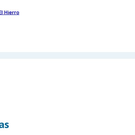
El Hierro
as