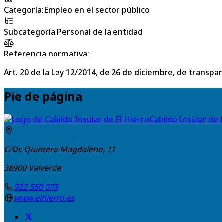
Categoría
:
Empleo en el sector público
Subcategoría
:
Personal de la entidad
Referencia normativa:
Art. 20 de la Ley 12/2014, de 26 de diciembre, de transpa
Pie de página
Cabildo Insular de 
C/Dr. Quintero Magdaleno, 11
38900
Valverde
922 550 078
www.elhierro.es