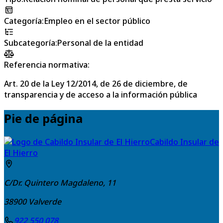
Categoría
:
Empleo en el sector público
Subcategoría
:
Personal de la entidad
Referencia normativa:
Art. 20 de la Ley 12/2014, de 26 de diciembre, de
transparencia y de acceso a la información pública
Pie de página
Cabildo Insular de
El Hierro
C/Dr. Quintero Magdaleno, 11
38900
Valverde
922 550 078