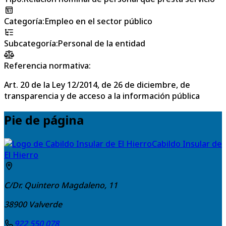
Categoría
:
Empleo en el sector público
Subcategoría
:
Personal de la entidad
Referencia normativa:
Art. 20 de la Ley 12/2014, de 26 de diciembre, de
transparencia y de acceso a la información pública
Pie de página
Cabildo Insular de
El Hierro
C/Dr. Quintero Magdaleno, 11
38900
Valverde
922 550 078