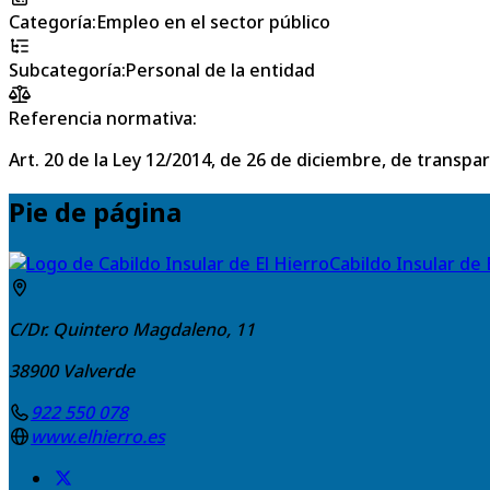
Categoría
:
Empleo en el sector público
Subcategoría
:
Personal de la entidad
Referencia normativa:
Art. 20 de la Ley 12/2014, de 26 de diciembre, de transpa
Pie de página
Cabildo Insular de 
C/Dr. Quintero Magdaleno, 11
38900
Valverde
922 550 078
www.elhierro.es