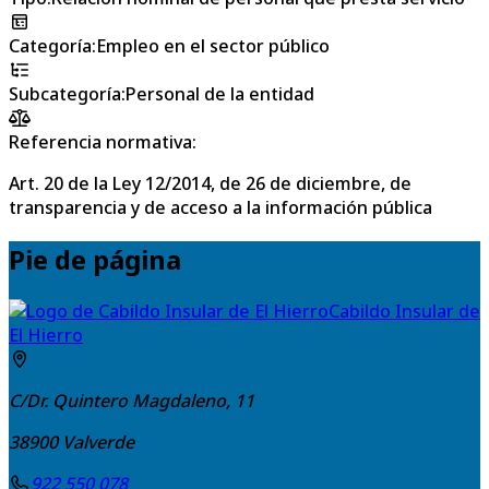
Categoría
:
Empleo en el sector público
Subcategoría
:
Personal de la entidad
Referencia normativa:
Art. 20 de la Ley 12/2014, de 26 de diciembre, de
transparencia y de acceso a la información pública
Pie de página
Cabildo Insular de
El Hierro
C/Dr. Quintero Magdaleno, 11
38900
Valverde
922 550 078