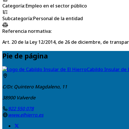
Categoría
:
Empleo en el sector público
Subcategoría
:
Personal de la entidad
Referencia normativa:
Art. 20 de la Ley 12/2014, de 26 de diciembre, de transpa
Pie de página
Cabildo Insular de 
C/Dr. Quintero Magdaleno, 11
38900
Valverde
922 550 078
www.elhierro.es