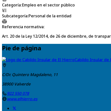
Categoría
:
Empleo en el sector público
Subcategoría
:
Personal de la entidad
Referencia normativa:
Art. 20 de la Ley 12/2014, de 26 de diciembre, de transpa
Pie de página
Cabildo Insular de 
C/Dr. Quintero Magdaleno, 11
38900
Valverde
922 550 078
www.elhierro.es