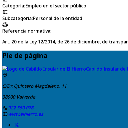
Categoría
:
Empleo en el sector público
Subcategoría
:
Personal de la entidad
Referencia normativa:
Art. 20 de la Ley 12/2014, de 26 de diciembre, de transpa
Pie de página
Cabildo Insular de 
C/Dr. Quintero Magdaleno, 11
38900
Valverde
922 550 078
www.elhierro.es