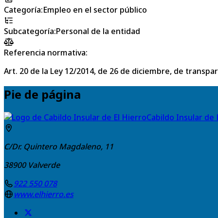
Categoría
:
Empleo en el sector público
Subcategoría
:
Personal de la entidad
Referencia normativa:
Art. 20 de la Ley 12/2014, de 26 de diciembre, de transpa
Pie de página
Cabildo Insular de 
C/Dr. Quintero Magdaleno, 11
38900
Valverde
922 550 078
www.elhierro.es