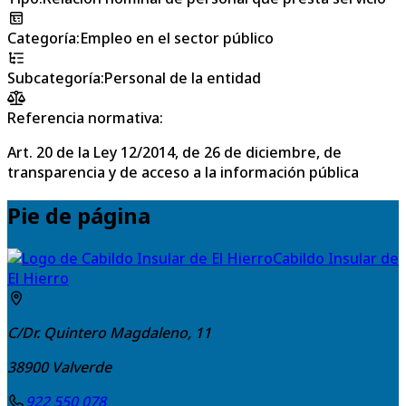
Categoría
:
Empleo en el sector público
Subcategoría
:
Personal de la entidad
Referencia normativa:
Art. 20 de la Ley 12/2014, de 26 de diciembre, de
transparencia y de acceso a la información pública
Pie de página
Cabildo Insular de
El Hierro
C/Dr. Quintero Magdaleno, 11
38900
Valverde
922 550 078