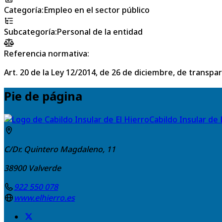
Categoría
:
Empleo en el sector público
Subcategoría
:
Personal de la entidad
Referencia normativa:
Art. 20 de la Ley 12/2014, de 26 de diciembre, de transpa
Pie de página
Cabildo Insular de 
C/Dr. Quintero Magdaleno, 11
38900
Valverde
922 550 078
www.elhierro.es