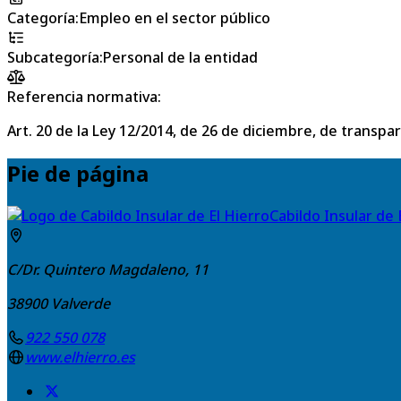
Categoría
:
Empleo en el sector público
Subcategoría
:
Personal de la entidad
Referencia normativa:
Art. 20 de la Ley 12/2014, de 26 de diciembre, de transpa
Pie de página
Cabildo Insular de 
C/Dr. Quintero Magdaleno, 11
38900
Valverde
922 550 078
www.elhierro.es