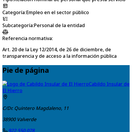
Categoría
:
Empleo en el sector público
Subcategoría
:
Personal de la entidad
Referencia normativa:
Art. 20 de la Ley 12/2014, de 26 de diciembre, de
transparencia y de acceso a la información pública
Pie de página
Cabildo Insular de
El Hierro
C/Dr. Quintero Magdaleno, 11
38900
Valverde
922 550 078