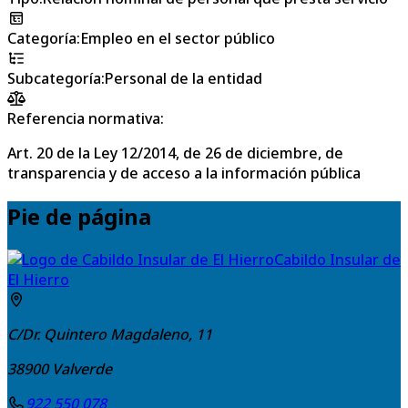
Categoría
:
Empleo en el sector público
Subcategoría
:
Personal de la entidad
Referencia normativa:
Art. 20 de la Ley 12/2014, de 26 de diciembre, de
transparencia y de acceso a la información pública
Pie de página
Cabildo Insular de
El Hierro
C/Dr. Quintero Magdaleno, 11
38900
Valverde
922 550 078