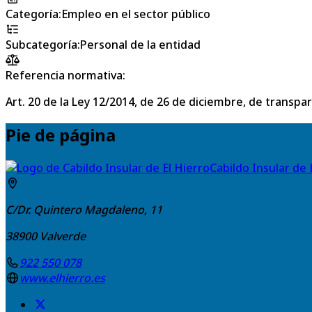
Categoría
:
Empleo en el sector público
Subcategoría
:
Personal de la entidad
Referencia normativa:
Art. 20 de la Ley 12/2014, de 26 de diciembre, de transpa
Pie de página
Cabildo Insular de 
C/Dr. Quintero Magdaleno, 11
38900
Valverde
922 550 078
www.elhierro.es