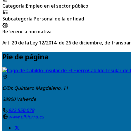
Categoría
:
Empleo en el sector público
Subcategoría
:
Personal de la entidad
Referencia normativa:
Art. 20 de la Ley 12/2014, de 26 de diciembre, de transpa
Pie de página
Cabildo Insular de 
C/Dr. Quintero Magdaleno, 11
38900
Valverde
922 550 078
www.elhierro.es