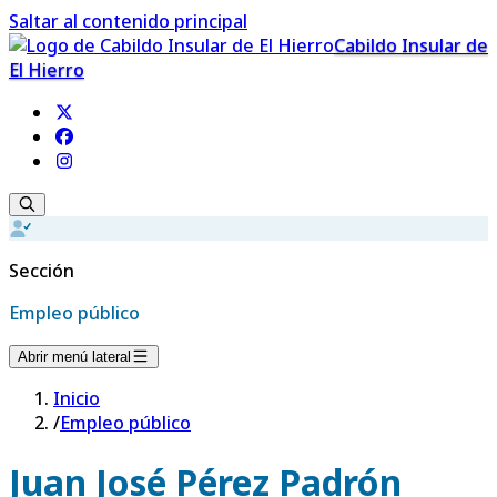
Saltar al contenido principal
Cabildo Insular de
El Hierro
Sección
Empleo público
Abrir menú lateral
Inicio
/
Empleo público
Juan José Pérez Padrón