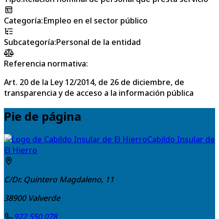
Categoría
:
Empleo en el sector público
Subcategoría
:
Personal de la entidad
Referencia normativa:
Art. 20 de la Ley 12/2014, de 26 de diciembre, de
transparencia y de acceso a la información pública
Pie de página
Cabildo Insular de
El Hierro
C/Dr. Quintero Magdaleno, 11
38900
Valverde
922 550 078