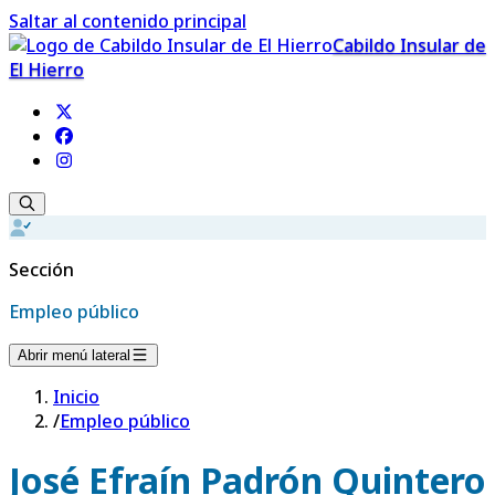
Saltar al contenido principal
Cabildo Insular de
El Hierro
Sección
Empleo público
Abrir menú lateral
Inicio
/
Empleo público
José Efraín Padrón Quintero