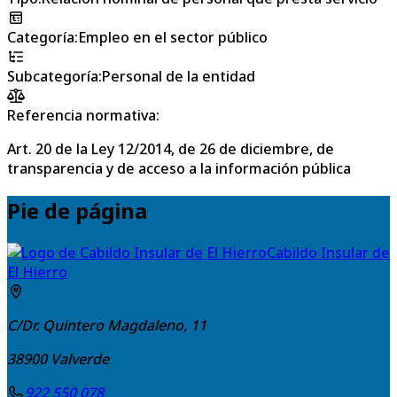
Categoría
:
Empleo en el sector público
Subcategoría
:
Personal de la entidad
Referencia normativa:
Art. 20 de la Ley 12/2014, de 26 de diciembre, de
transparencia y de acceso a la información pública
Pie de página
Cabildo Insular de
El Hierro
C/Dr. Quintero Magdaleno, 11
38900
Valverde
922 550 078